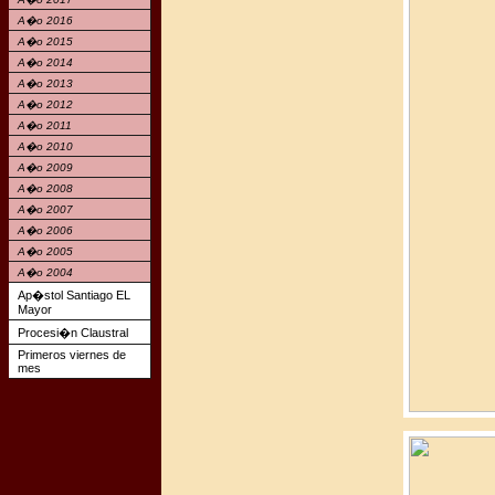
A�o 2016
A�o 2015
A�o 2014
A�o 2013
A�o 2012
A�o 2011
A�o 2010
A�o 2009
A�o 2008
A�o 2007
A�o 2006
A�o 2005
A�o 2004
Ap�stol Santiago EL
Mayor
Procesi�n Claustral
Primeros viernes de
mes