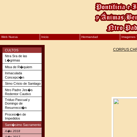
Web Nueva
Inicio
Hermandad
Imagenes T
CORPUS CHR
CULTOS
Ntra Sra de las
L�grimas
Misa de R�quiem
Inmaculada
Concepci�n
Stmo Cristo de Santiago
Ntro Padre Jes�s
Redentor Cautivo
Triduo Pascual y
Domingo de
Resurrecci�n
Procesi�n de
Impedidos
Sant�simo Sacramento
A�o 2018
A�o 2017