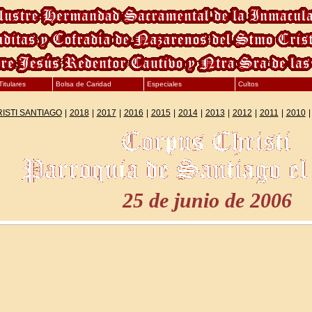
itulares
Bolsa de Caridad
Especiales
Cultos
ISTI SANTIAGO
|
2018
|
2017
|
2016
|
2015
|
2014
|
2013
|
2012
|
2011
|
2010
25 de junio de 2006