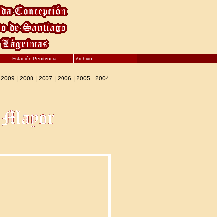
Estación Penitencia
Archivo
|
2009
|
2008
|
2007
|
2006
|
2005
|
2004