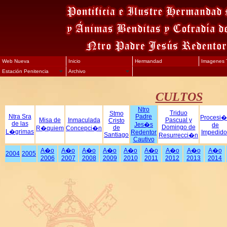
Web Nueva
Inicio
Hermandad
Imagenes T
Estación Penitencia
Archivo
CULTOS
Ntro
Triduo
Stmo
Ntra Sra
Padre
Procesi
Misa de
Inmaculada
Pascual y
Cristo
de las
Jes�s
de
Domingo de
de
R�quiem
Concepci�n
L�grimas
Redentor
Impedido
Santiago
Resurrecci�n
Cautivo
A�o
A�o
A�o
A�o
A�o
A�o
A�o
A�o
A�o
2004
2005
2006
2007
2008
2009
2010
2011
2012
2013
2014