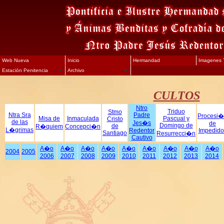
Web Nueva
Inicio
Hermandad
Imagenes T
Estación Penitencia
Archivo
CULTOS
Ntro
Triduo
Stmo
Ntra Sra
Padre
Procesi
Misa de
Inmaculada
Pascual y
Cristo
de las
Jes�s
de
Domingo de
de
R�quiem
Concepci�n
L�grimas
Redentor
Impedido
Santiago
Resurrecci�n
Cautivo
A�o
A�o
A�o
A�o
A�o
A�o
A�o
A�o
A�o
2004
2005
2006
2007
2008
2009
2010
2011
2012
2013
2014